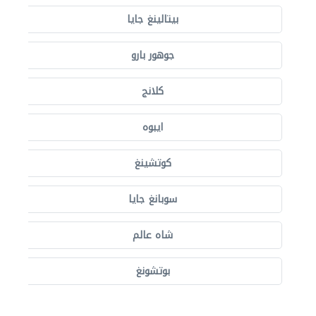
بيتالينغ جايا
جوهور بارو
كلانج
ايبوه
كوتشينغ
سوبانغ جايا
شاه عالم
بوتشونغ