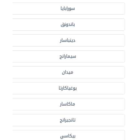
سورابايا
باندونق
دينباسار
سيمارانج
ميدان
يوغياكارتا
ماكاسار
تانجيرانج
بيكاسي