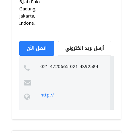
5,Jati,Pulo
Gadung,
Jakarta,
Indone...
أرسل بريد الكتروني
اتصل الآن
021 4720665 021 4892584
http://