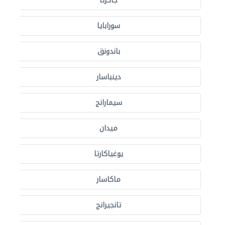
جاكرتا
سورابايا
باندونق
دينباسار
سيمارانج
ميدان
يوغياكارتا
ماكاسار
تانجيرانج