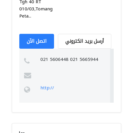
Tgh 40 RT
010/03,Tomang,Grogol
Peta...
أرسل بريد الكتروني
اتصل الآن
021 5606448 021 5665944
http://