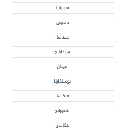
سورابايا
باندونق
دينباسار
سيمارانج
ميدان
يوغياكارتا
ماكاسار
تانجيرانج
بيكاسي