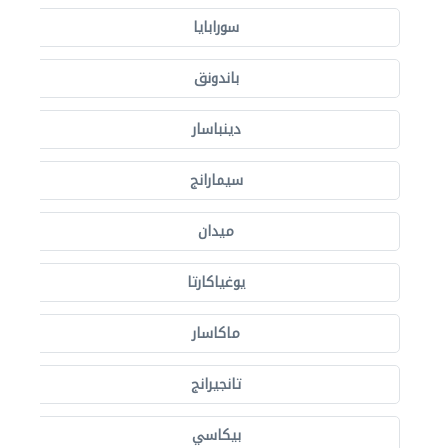
سورابايا
باندونق
دينباسار
سيمارانج
ميدان
يوغياكارتا
ماكاسار
تانجيرانج
بيكاسي