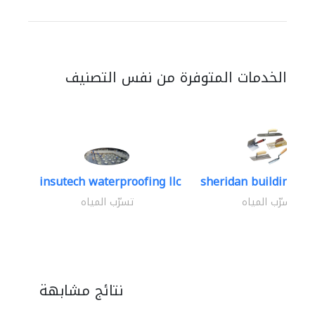
الخدمات المتوفرة من نفس التصنيف
insutech waterproofing llc
sheridan building con
تسرّب المياه
تسرّب المياه
نتائج مشابهة