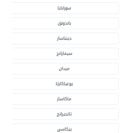
سورابايا
باندونق
دينباسار
سيمارانج
ميدان
يوغياكارتا
ماكاسار
تانجيرانج
بيكاسي