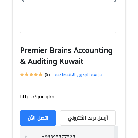
Premier Brains Accounting
& Auditing Kuwait
دراسة الجدوى الاقتصادية
(5)
https://goo.gl/maps/Z5d6NP3KxPZg8Vva6
أرسل بريد الكتروني
اتصل الآن
+96595577525