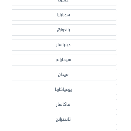
جاكرتا
سورابايا
باندونق
دينباسار
سيمارانج
ميدان
يوغياكارتا
ماكاسار
تانجيرانج