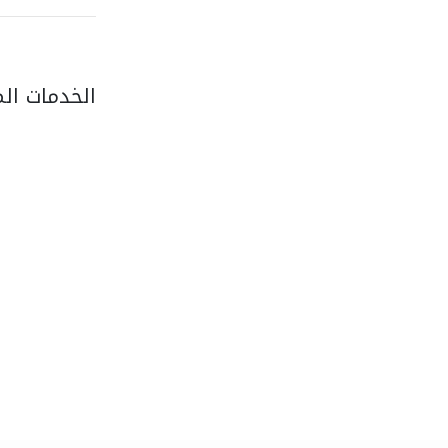
الخدمات ال
light house studio
التصوير الفوتوغرافي