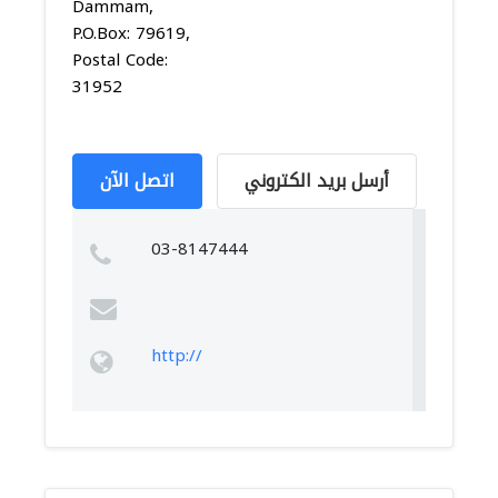
Dammam,
P.O.Box: 79619,
Postal Code:
31952
أرسل بريد الكتروني
اتصل الآن
03-8147444
http://