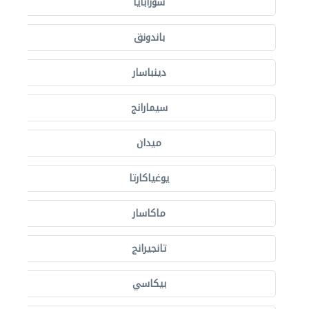
سورابايا
باندونق
دينباسار
سيمارانج
ميدان
يوغياكارتا
ماكاسار
تانجيرانج
بيكاسي