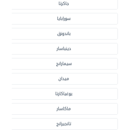
جاكرتا
سورابايا
باندونق
دينباسار
سيمارانج
ميدان
يوغياكارتا
ماكاسار
تانجيرانج