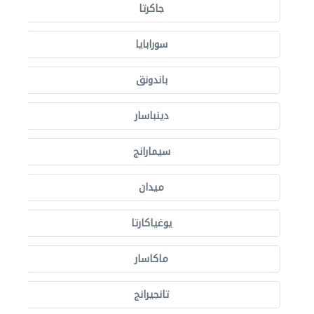
جاكرتا
سورابايا
باندونق
دينباسار
سيمارانج
ميدان
يوغياكارتا
ماكاسار
تانجيرانج