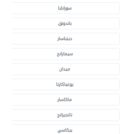
سورابايا
باندونق
دينباسار
سيمارانج
ميدان
يوغياكارتا
ماكاسار
تانجيرانج
بيكاسي