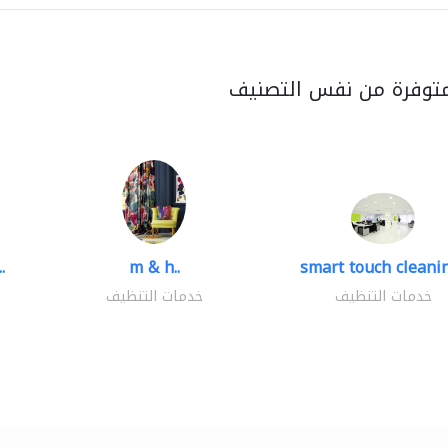
متوفرة من نفس التصنيف
.
m & h..
smart touch cleanin
خدمات التنظيف
خدمات التنظيف