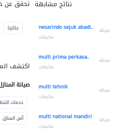
تحقق عن خد
نتائج مشابهة
nesarindo sejuk abadi..
جاكرتا
صيانة
مكيفات
multi prima perkasa..
صيانة
اكتشف المزي
مكيفات
صيانة المناز
multi tehnik
صيانة
مكيفات
خدمات التنظ
multi national mandiri
أمن المنازل
صيانة
مكيفات