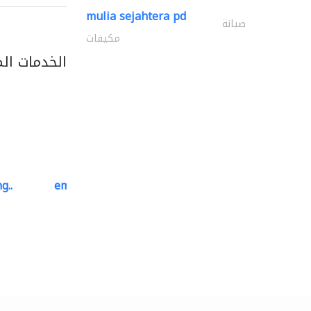
mulia sejahtera pd
صيانة
مكيفات
الخدمات ال
g..
emerald star cleaning..
خدمات التنظيف