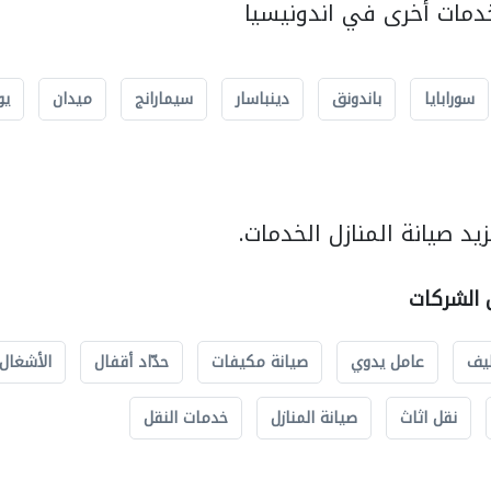
مات أخرى في اندونيسيا
سورابايا
باندونق
دينباسار
سيمارانج
ميدان
يو
د صيانة المنازل الخدمات.
ل الشركات
يف
عامل يدوي
صيانة مكيفات
حدّاد أقفال
الأشغال 
نقل اثاث
صيانة المنازل
خدمات النقل