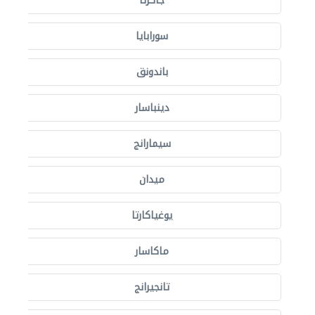
جاكرتا
سورابايا
باندونق
دينباسار
سيمارانج
ميدان
يوغياكارتا
ماكاسار
تانجيرانج