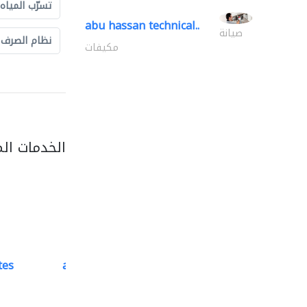
تسرّب المياه
abu hassan technical..
صيانة
نظام الصرف
مكيفات
الخدمات ال
tes
accurate bldh cont..
كبار المقاوليين