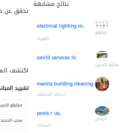
نتائج مشابهة
تحقق عن خد
electrical lighting co..
مقاولو
كهرباء
emrill services llc
صيانة المنازل
اكتشف المز
manila building cleaning
تشييد المبان
خدمات التنظيف
مقاولو الخرس
pools r us..
أحواض
سحب الحديد و
السباحة