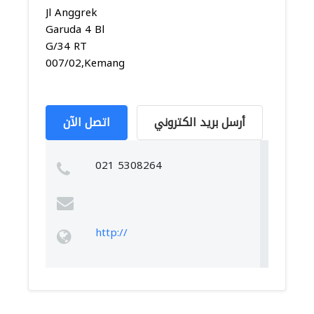
Jl Anggrek
Garuda 4 Bl
G/34 RT
007/02,Kemanggisan,...
أرسل بريد الكتروني
اتصل الآن
021 5308264
http://