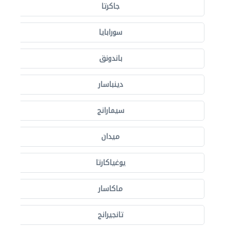
جاكرتا
سورابايا
باندونق
دينباسار
سيمارانج
ميدان
يوغياكارتا
ماكاسار
تانجيرانج