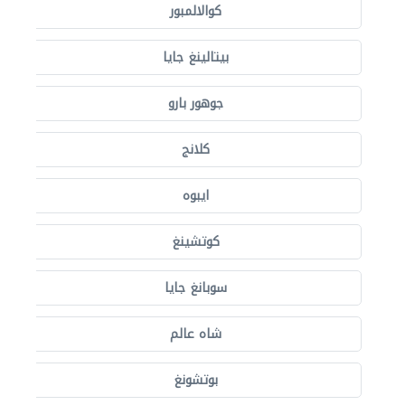
كوالالمبور
بيتالينغ جايا
جوهور بارو
كلانج
ايبوه
كوتشينغ
سوبانغ جايا
شاه عالم
بوتشونغ