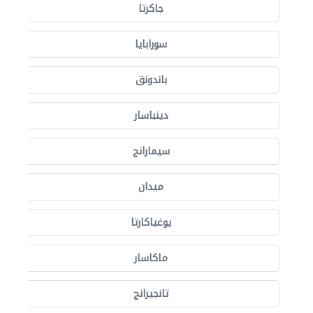
جاكرتا
سورابايا
باندونق
دينباسار
سيمارانج
ميدان
يوغياكارتا
ماكاسار
تانجيرانج