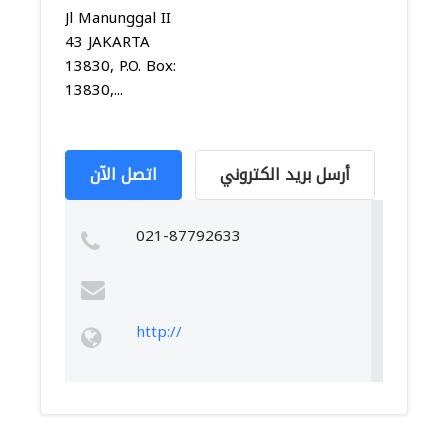
Jl Manunggal II
43 JAKARTA
13830, P.O. Box:
13830,...
أرسل بريد الكتروني
اتصل الآن
021-87792633
http://