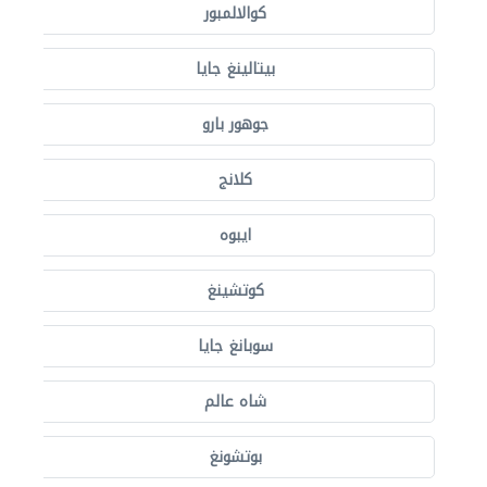
كوالالمبور
بيتالينغ جايا
جوهور بارو
كلانج
ايبوه
كوتشينغ
سوبانغ جايا
شاه عالم
بوتشونغ