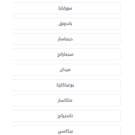
سورابايا
باندونق
دينباسار
سيمارانج
ميدان
يوغياكارتا
ماكاسار
تانجيرانج
بيكاسي