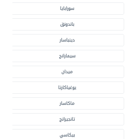
سورابايا
باندونق
دينباسار
سيمارانج
ميدان
يوغياكارتا
ماكاسار
تانجيرانج
بيكاسي