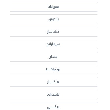
سورابايا
باندونق
دينباسار
سيمارانج
ميدان
يوغياكارتا
ماكاسار
تانجيرانج
بيكاسي