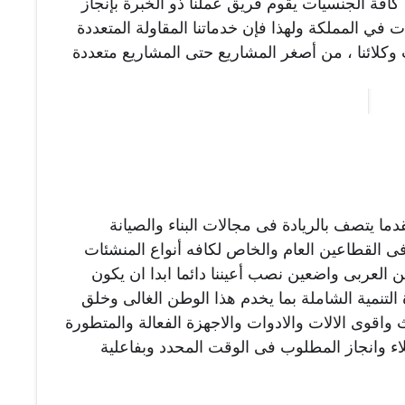
كافة التخصصات ذات مكانة وطابع دولى من كافة الجنسيات يقوم فريق عملنا ذو الخبرة بإنجاز 
كافة الخدمات من أجل تطوير مجال المقاولات في المملكة ولهذا فإن خدماتنا المقاولة المتعددة 
تدمج بذكاء من أجل تلبية اختيارات ومتطلبات وكلائنا ، من أصغر المشاريع حتى المشاريع متعددة 
 مركزا متقدما يتصف بالريادة فى مجالات البناء والصيانة 
والتجديد والترميم وتنفيذ المشاريع المختلفة فى القطاعين العام والخاص لكافه أنواع المنشئات 
في المملكة العربية السعودية والخليج والوطن العربى واضعين نصب أعيننا دائما ابدا ان يكون 
هدفنا الأسمى هو رضا العميل واكمال مسيرة التنمية الشاملة بما يخدم هذا الوطن الغالى وخلق 
فريق من المهنيين المميزين وتعزيزهم بأحدث واقوى الالات والادوات والاجهزة الفعالة والمتطورة 
المواكبة للعصر لتمكنهم من ضمان رضا العملاء وانجاز المطلوب فى الوقت المحدد وبفاعلية 