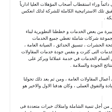
الأمثل للطاقة البشرية وطاقم عملها والسعى دائماً وراء استقطاب أصحاب المؤهلات العليا ادارياً 
وهندسيا ، الذين أسهموا بشكل فاعل في تحقيق تلك الاستراتيجية الكاملة للشركة لذلك انعكس 
كة .
عبر الإسهام في دعم المشاريع الصغيرة والكبيرة من بعض الخدمات و خططنا التطويرية لبناء 
وتطوير البنية التحتية للوطن الغالى علينا ،كمجموعة شركات شاملة تغطي جميع الخدمات 
الأساسية بما في ذلك ، إدارة المرافق و مكافحة الحشرات ، تنسيق الحدائق ، الصيانة العامة ، 
النظافة ، خدمات المنازل والمبانى وغيرها الخدمات التى كثرت و بنفس جودة خدمات المقاولات 
العامة والإنشاءات كما يتخصص كل قسم من أقسام الخدمات في خدمة عملائنا ويركز على 
ائج الجودة والسلامة .
بدأت رحلتنا كمؤسسة سعودية متخصصة في أعمال المقاولات العامة ، ومن ثم بعد ذلك تحولنا 
إلى شركة وطموحنا إلى تحقيق مزيد من الريادة والتفوق العملى ، وكان هدفنا الاول والاخير هو 
ويأتي تفوقنا نتيجة التخطيط المطوّل والمركّز من أجل تنمية الشاملة وامتلاك خبرات متعددة فى 