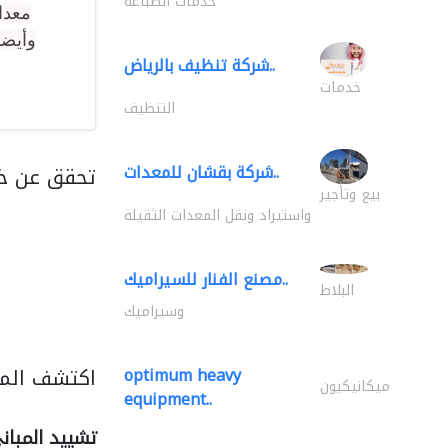
خدمات الطباعة
معدا
وأيضا
شركة تنظيف بالرياض..
خدمات
التنظيف
شركة بقشان للمعدات..
تحقق عن خد
بيع وتأجير
واستيراد ونقل المعدات الثقيلة
مصنع الفنار للسيراميك..
البلاط
وسيراميك
اكتشف المز
optimum heavy
ميكانيكيون
equipment..
تشييد المبان