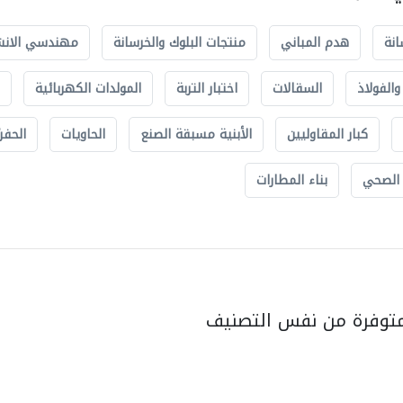
انة
هدم المباني
منتجات البلوك والخرسانة
مهندسي الانش
الفولاذ
السقالات
اختبار التربة
المولدات الكهربائية
كبار المقاوليين
الأبنية مسبقة الصنع
الحاويات
الحفري
 الصحي
بناء المطارات
متوفرة من نفس التصنيف