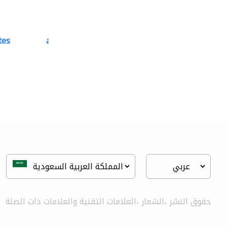
tes
accurate bldh cont..
كبار المقاوليين
حقوق النشر ،الشعار ،العلامات التقنية والعلامات ذات الصلة