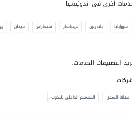
مات أخرى في اندونيسيا
سورابايا
باندونق
دينباسار
سيمارانج
ميدان
يو
يد التصنيفات الخدمات.
شركات
صيانة السفن
التصميم الداخلي لليخوت