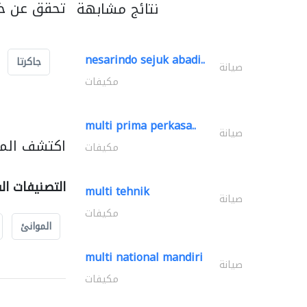
تحقق عن خد
نتائج مشابهة
nesarindo sejuk abadi..
جاكرتا
صيانة
مكيفات
multi prima perkasa..
صيانة
اكتشف المز
مكيفات
التصنيفات ال
multi tehnik
صيانة
مكيفات
الموانئ
multi national mandiri
صيانة
مكيفات