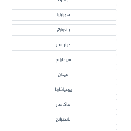
جاكرتا
سورابايا
باندونق
دينباسار
سيمارانج
ميدان
يوغياكارتا
ماكاسار
تانجيرانج