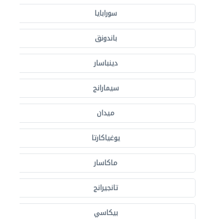
سورابايا
باندونق
دينباسار
سيمارانج
ميدان
يوغياكارتا
ماكاسار
تانجيرانج
بيكاسي