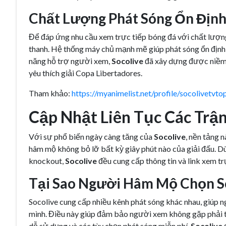
Chất Lượng Phát Sóng Ổn Định
Để đáp ứng nhu cầu xem trực tiếp bóng đá với chất lượn
thanh. Hệ thống máy chủ mạnh mẽ giúp phát sóng ổn định, 
năng hỗ trợ người xem,
Socolive
đã xây dựng được niềm 
yêu thích giải Copa Libertadores.
Tham khảo:
https://myanimelist.net/profile/socolivetvto
Cập Nhật Liên Tục Các Trậ
Với sự phổ biến ngày càng tăng của
Socolive
, nền tảng 
hâm mộ không bỏ lỡ bất kỳ giây phút nào của giải đấu. Dù
knockout,
Socolive
đều cung cấp thông tin và link xem trự
Tại Sao Người Hâm Mộ Chọn So
Socolive cung cấp nhiều kênh phát sóng khác nhau, giúp 
mình. Điều này giúp đảm bảo người xem không gặp phải tìn
dễ sử dụng và các tùy chọn phát sóng miễn phí,
Socolive