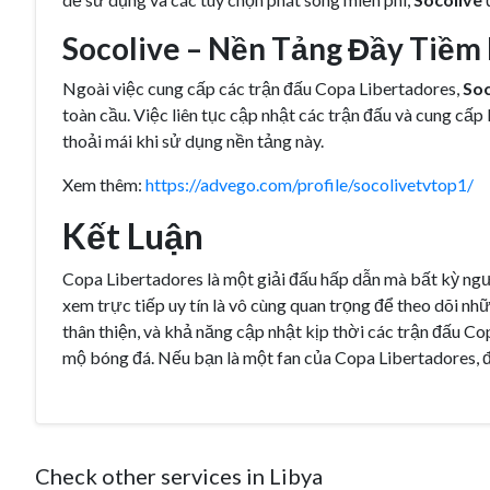
Socolive – Nền Tảng Đầy Tiề
Ngoài việc cung cấp các trận đấu Copa Libertadores,
Soc
toàn cầu. Việc liên tục cập nhật các trận đấu và cung cấ
thoải mái khi sử dụng nền tảng này.
Xem thêm:
https://advego.com/profile/socolivetvtop1/
Kết Luận
Copa Libertadores là một giải đấu hấp dẫn mà bất kỳ ng
xem trực tiếp uy tín là vô cùng quan trọng để theo dõi nh
thân thiện, và khả năng cập nhật kịp thời các trận đấu 
mộ bóng đá. Nếu bạn là một fan của Copa Libertadores, 
Check other services in Libya