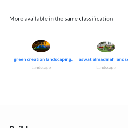
More available in the same classification
green creation landscaping..
aswat almadinah lands
Landscape
Landscape