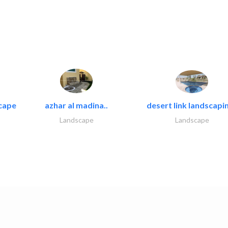
cape
azhar al madina..
desert link landscapin
Landscape
Landscape