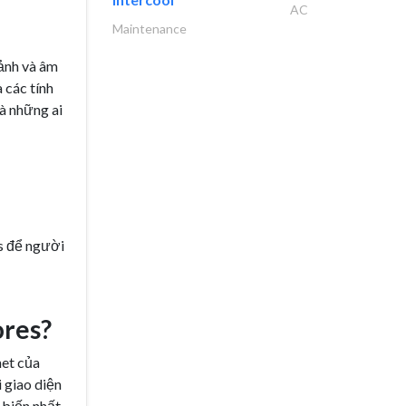
AC
Maintenance
ảnh và âm
 các tính
à những ai
es để người
ores?
net của
 giao diện
biến nhất.