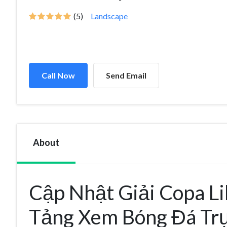
(5)
Landscape
Call Now
Send Email
About
Cập Nhật Giải Copa Li
Tảng Xem Bóng Đá Trự