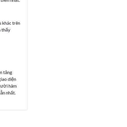
u khác trên
m thấy
n tảng
giao diện
người hâm
ẫn nhất.