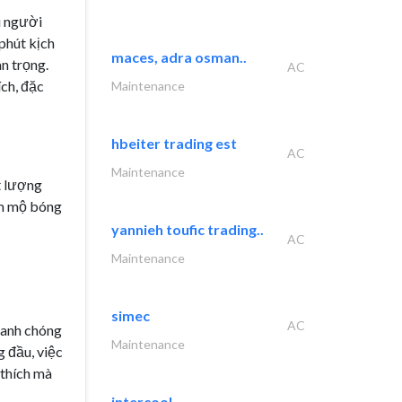
u người
phút kịch
maces, adra osman..
n trọng.
AC
ch, đặc
Maintenance
hbeiter trading est
AC
Maintenance
t lượng
âm mộ bóng
yannieh toufic trading..
AC
Maintenance
simec
AC
hanh chóng
Maintenance
g đầu, việc
 thích mà
intercool