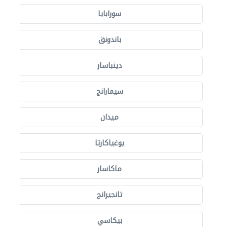
سورابايا
باندونق
دينباسار
سيمارانج
ميدان
يوغياكارتا
ماكاسار
تانجيرانج
بيكاسي