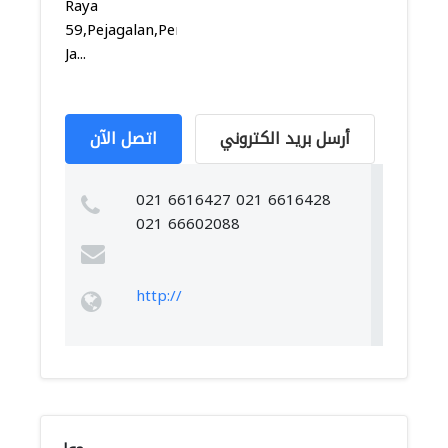
Raya
59,Pejagalan,Penjaringan,
Ja...
أرسل بريد الكتروني
اتصل الآن
021 6616427 021 6616428
021 66602088
http://