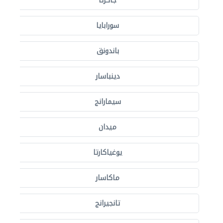
جاكرتا
سورابايا
باندونق
دينباسار
سيمارانج
ميدان
يوغياكارتا
ماكاسار
تانجيرانج