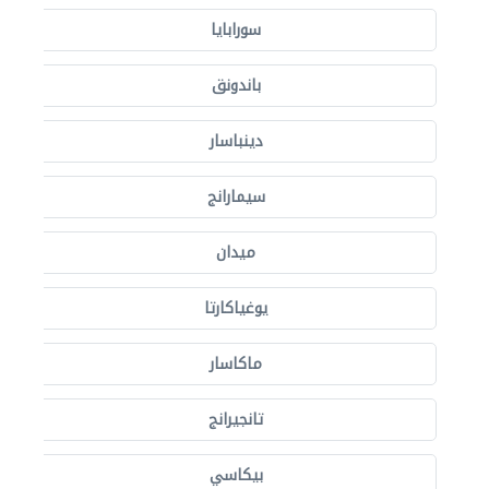
سورابايا
باندونق
دينباسار
سيمارانج
ميدان
يوغياكارتا
ماكاسار
تانجيرانج
بيكاسي