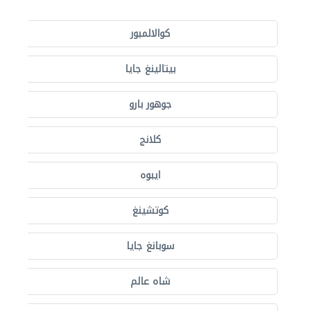
كوالالمبور
بيتالينغ جايا
جوهور بارو
كلانج
ايبوه
كوتشينغ
سوبانغ جايا
شاه عالم