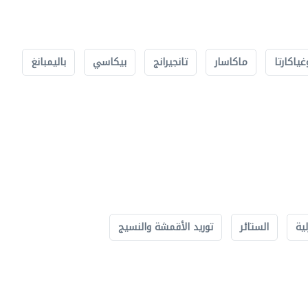
غياكارتا
ماكاسار
تانجيرانج
بيكاسي
باليمبانغ
لية
الستائر
توريد الأقمشة والنسيج