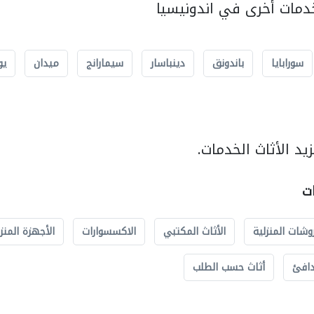
مات أخرى في اندونيسيا
سورابايا
باندونق
دينباسار
سيمارانج
ميدان
يو
د الأثاث الخدمات.
ات
وشات المنزلية
الأثاث المكتبي
الاكسسوارات
الأجهزة المنز
دافئ
أثاث حسب الطلب