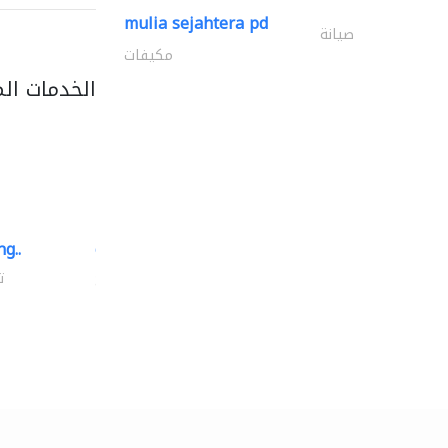
mulia sejahtera pd
صيانة
مكيفات
الخدمات ال
g..
chrysels decore llc
توريد الأقمشة والنسيج
ت