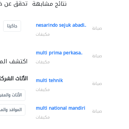
تحقق عن خد
نتائج مشابهة
nesarindo sejuk abadi..
جاكرتا
صيانة
مكيفات
multi prima perkasa..
صيانة
اكتشف المزي
مكيفات
الأثاث الشرك
multi tehnik
صيانة
مكيفات
الأثاث والمفر
multi national mandiri
المواقد والم
صيانة
مكيفات