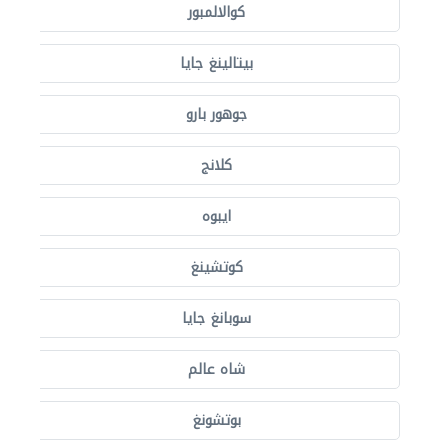
كوالالمبور
بيتالينغ جايا
جوهور بارو
كلانج
ايبوه
كوتشينغ
سوبانغ جايا
شاه عالم
بوتشونغ