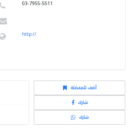
03-7955-5511
http://
أضف للمفضلة
شارك
شارك