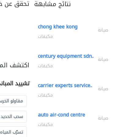
تحقق عن خد
نتائج مشابهة
chong khee kong
صيانة
مكيفات
century equipment sdn..
صيانة
اكتشف المز
مكيفات
تشييد المبان
carrier experts service..
صيانة
مكيفات
مقاولو الخرس
auto air-cond centre
سحب الحديد و
صيانة
مكيفات
تسرّب المياه