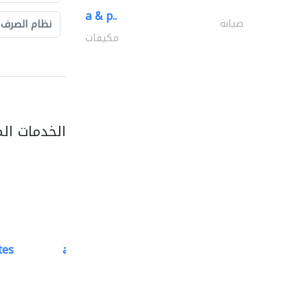
a & p..
صيانة
نظام الصرف
مكيفات
الخدمات ال
tes
accurate bldh cont..
كبار المقاوليين