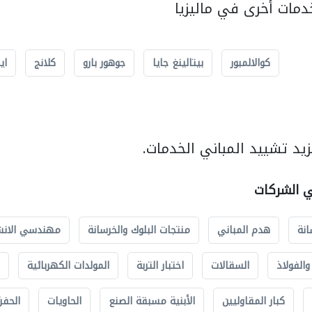
مات أخرى في ماليزيا
كوالالمبور
بيتالينغ جايا
جوهور بارو
كلانج
اي
يد تشييد المباني الخدمات.
ي الشركات
انة
هدم المباني
منتجات البلوك والخرسانة
مهندسي الانش
الفولاذ
السقالات
اختبار التربة
المولدات الكهربائية
كبار المقاوليين
الأبنية مسبقة الصنع
الحاويات
الحفري