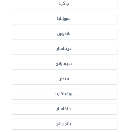
جاكرتا
سورابايا
باندونق
دينباسار
سيمارانج
ميدان
يوغياكارتا
ماكاسار
تانجيرانج