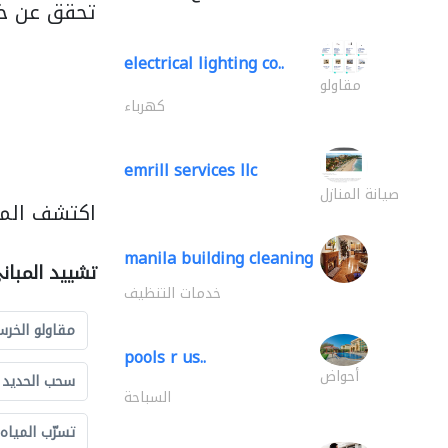
تحقق عن خد
electrical lighting co..
مقاولو
كهرباء
emrill services llc
صيانة المنازل
اكتشف المز
manila building cleaning
تشييد المبان
خدمات التنظيف
مقاولو الخرس
pools r us..
أحواض
سحب الحديد و
السباحة
تسرّب المياه