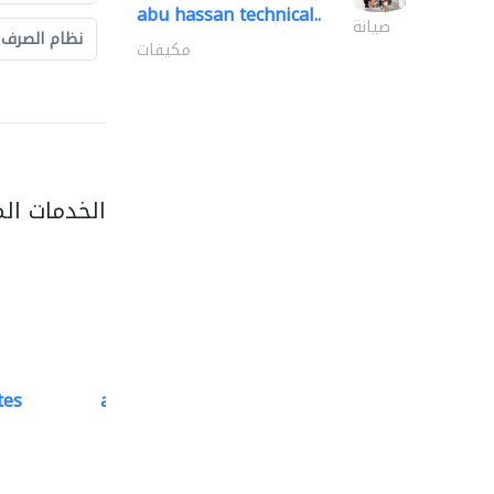
abu hassan technical..
صيانة
نظام الصرف
مكيفات
الخدمات ال
tes
accurate bldh cont..
كبار المقاوليين