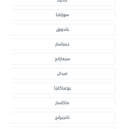
جاكرتا
سورابايا
باندونق
دينباسار
سيمارانج
ميدان
يوغياكارتا
ماكاسار
تانجيرانج