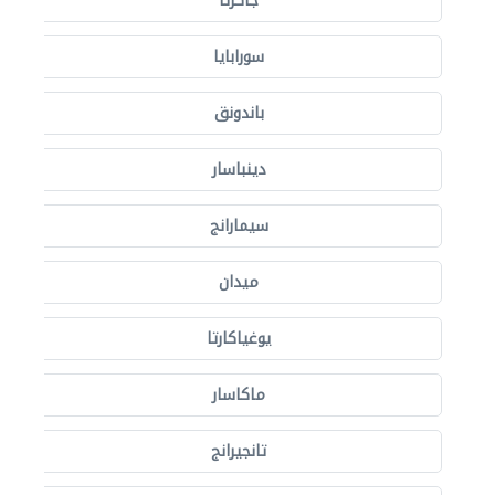
جاكرتا
سورابايا
باندونق
دينباسار
سيمارانج
ميدان
يوغياكارتا
ماكاسار
تانجيرانج