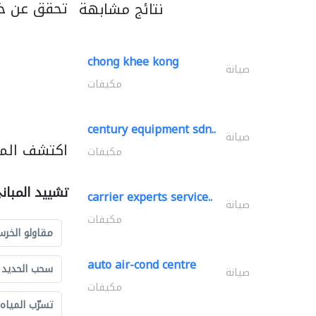
تحقق عن خد
نتائج مشابهة
chong khee kong
صيانة
مكيفات
century equipment sdn..
صيانة
اكتشف المز
مكيفات
تشييد المبان
carrier experts service..
صيانة
مكيفات
مقاولو الخرس
auto air-cond centre
سحب الحديد و
صيانة
مكيفات
تسرّب المياه