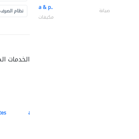
a & p..
صيانة
نظام الصرف
مكيفات
الخدمات ال
tes
accurate bldh cont..
كبار المقاوليين