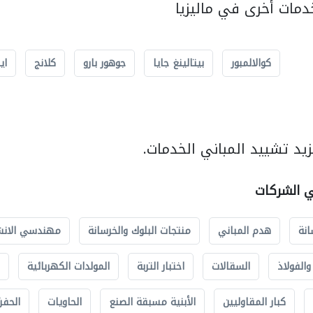
مات أخرى في ماليزيا
كوالالمبور
بيتالينغ جايا
جوهور بارو
كلانج
اي
يد تشييد المباني الخدمات.
ي الشركات
انة
هدم المباني
منتجات البلوك والخرسانة
مهندسي الانش
الفولاذ
السقالات
اختبار التربة
المولدات الكهربائية
كبار المقاوليين
الأبنية مسبقة الصنع
الحاويات
الحفري