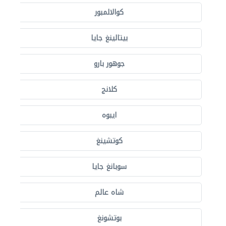
كوالالمبور
بيتالينغ جايا
جوهور بارو
كلانج
ايبوه
كوتشينغ
سوبانغ جايا
شاه عالم
بوتشونغ