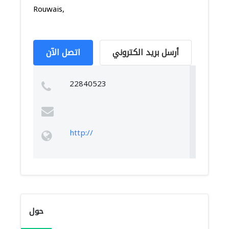
Rouwais,
أرسل بريد الكتروني
اتصل الآن
22840523
http://
حول