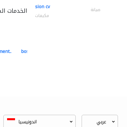
sion cv
الخدمات ال
صيانة
مكيفات
ment..
bosch security systems..
أنظمة الاتصالات