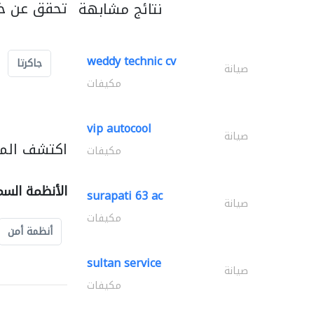
تحقق عن خد
نتائج مشابهة
weddy technic cv
جاكرتا
صيانة
مكيفات
vip autocool
صيانة
اكتشف المز
مكيفات
الأنظمة السم
surapati 63 ac
صيانة
مكيفات
أنظمة أمن
sultan service
صيانة
مكيفات