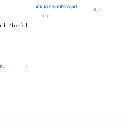
mulia sejahtera pd
صيانة
مكيفات
الخدمات ال
..
neo space interiors
الديكور الداخلي