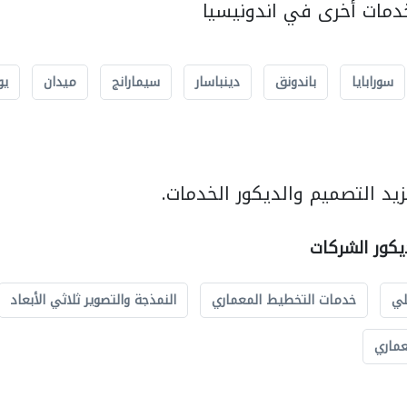
مات أخرى في اندونيسيا
سورابايا
باندونق
دينباسار
سيمارانج
ميدان
يو
يد التصميم والديكور الخدمات.
يكور الشركات
لي
خدمات التخطيط المعماري
النمذجة والتصوير ثلاثي الأبعاد
عماري