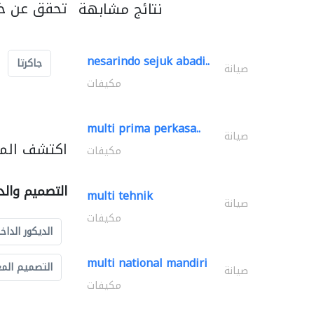
تحقق عن خد
نتائج مشابهة
nesarindo sejuk abadi..
جاكرتا
صيانة
مكيفات
multi prima perkasa..
صيانة
اكتشف المز
مكيفات
التصميم والد
multi tehnik
صيانة
مكيفات
الديكور الداخ
multi national mandiri
التصميم الم
صيانة
مكيفات