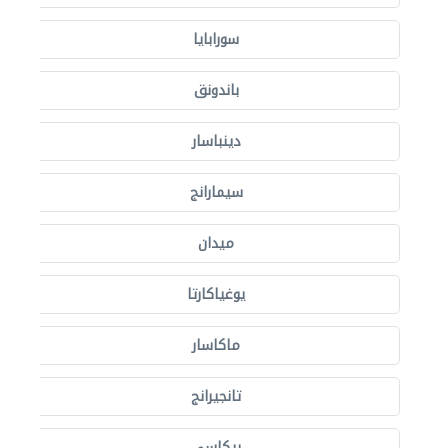
سورابايا
باندونق
دينباسار
سيمارانج
ميدان
يوغياكارتا
ماكاسار
تانجيرانج
بيكاسي