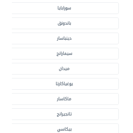
سورابايا
باندونق
دينباسار
سيمارانج
ميدان
يوغياكارتا
ماكاسار
تانجيرانج
بيكاسي