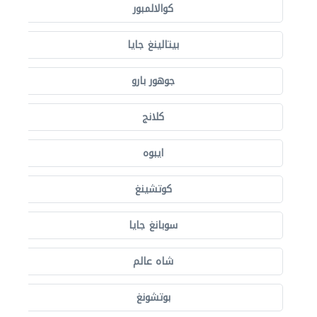
كوالالمبور
بيتالينغ جايا
جوهور بارو
كلانج
ايبوه
كوتشينغ
سوبانغ جايا
شاه عالم
بوتشونغ