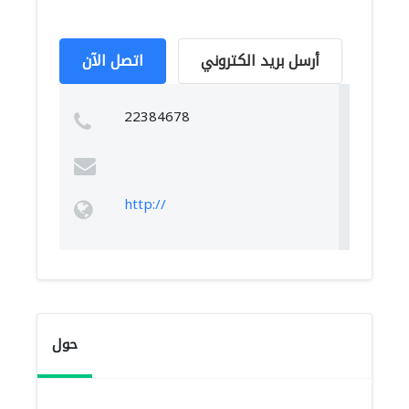
أرسل بريد الكتروني
اتصل الآن
22384678
http://
حول